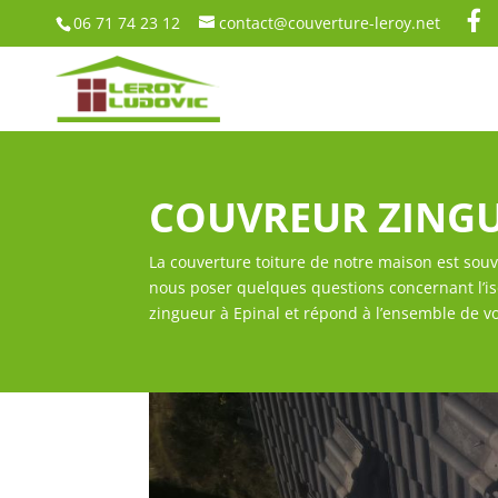
06 71 74 23 12
contact@couverture-leroy.net
COUVREUR ZINGU
La couverture toiture de notre maison est souv
nous poser quelques questions concernant l’isol
zingueur à Epinal et répond à l’ensemble de v