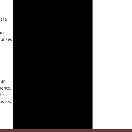
t la
un
éponses
sur
pente.
de
us les