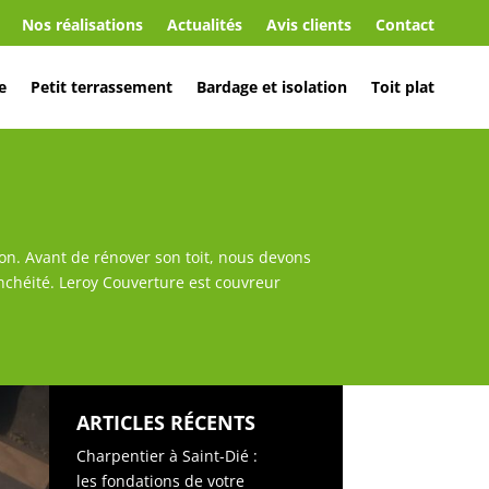
Nos réalisations
Actualités
Avis clients
Contact
e
Petit terrassement
Bardage et isolation
Toit plat
ion. Avant de rénover son toit, nous devons
anchéité. Leroy Couverture est couvreur
ARTICLES RÉCENTS
Charpentier à Saint-Dié :
les fondations de votre