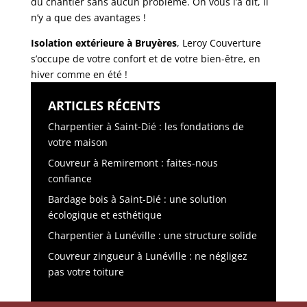
du chantier sans aucun problème. On vous l’a dit, il
n’y a que des avantages !
Isolation extérieure à Bruyères
, Leroy Couverture
s’occupe de votre confort et de votre bien-être, en
hiver comme en été !
ARTICLES RÉCENTS
Charpentier à Saint-Dié : les fondations de
votre maison
Couvreur à Remiremont : faites-nous
confiance
Bardage bois à Saint-Dié : une solution
écologique et esthétique
Charpentier à Lunéville : une structure solide
Couvreur zingueur à Lunéville : ne négligez
pas votre toiture